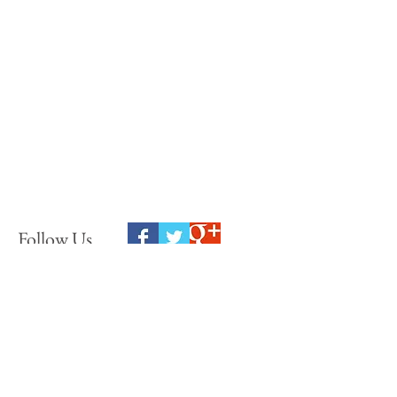
Follow Us
如有任何問題，請於下方留下您的
資訊與問題，我們將儘速回覆
If you have any questions, please leave your information at the
bottom of the problem, we will reply as soon as possibl
e