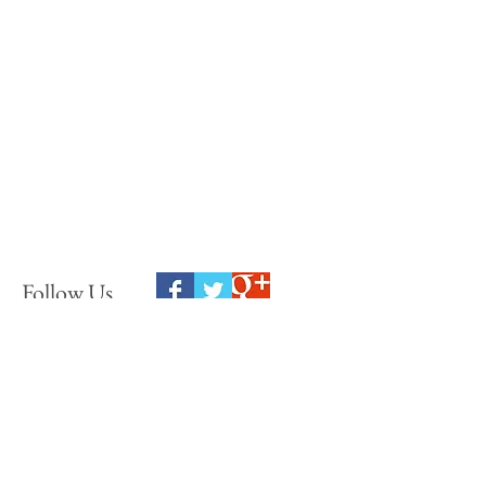
Follow Us
如有任何問題，請於下方留下您的
資訊與問題，我們將儘速回覆
If you have any questions, please leave your information at the
bottom of the problem, we will reply as soon as possibl
e