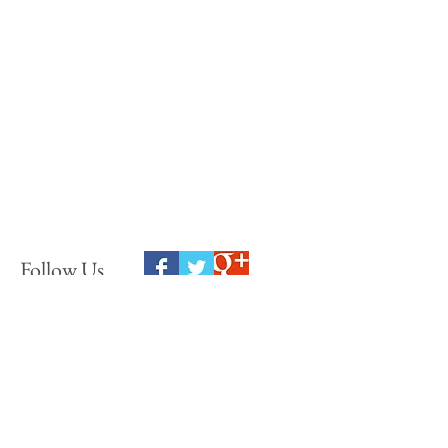
Follow Us
如有任何問題，請於下方留下您的
資訊與問題，我們將儘速回覆
If you have any questions, please leave your information at the
bottom of the problem, we will reply as soon as possibl
e